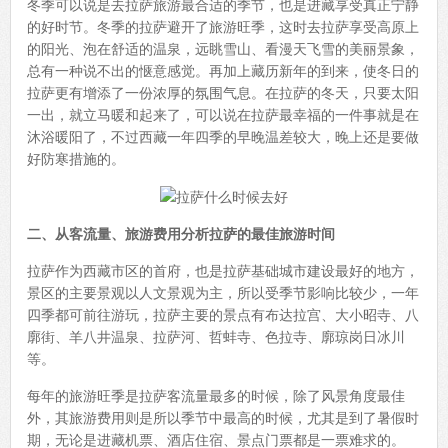
冬季可以说是去拉萨旅游最合适的季节，也是进藏享受真正宁静
的好时节。冬季的拉萨避开了旅游旺季，这时去拉萨享受高原上
的阳光、泡在舒适的温泉，远眺雪山、看漫天飞雪的美丽景象，
总有一种说不出的惬意感觉。再加上藏历新年的到来，使冬日的
拉萨更有增添了一份浓厚的氛围气息。在拉萨的冬天，只要太阳
一出，就立马暖和起来了，可以说在拉萨最幸福的一件事就是在
沐浴暖阳了，不过西藏一年四季的早晚温差较大，晚上还是要做
好防寒措施的。
二、从客流量、旅游费用分析拉萨的最佳旅游时间
拉萨作为西藏市区的首府，也是拉萨基础城市建设最好的地方，
景区的主要景观以人文景观为主，所以受季节影响比较少，一年
四季都可前往游玩，拉萨主要的景点有布达拉宫、大小昭寺、八
廓街、羊八井温泉、拉萨河、哲蚌寺、色拉寺、廓琼岗日冰川
等。
每年的旅游旺季是拉萨客流量最多的时候，除了风景角度最佳
外，其旅游费用则是所以季节中最高的时候，尤其是到了暑假时
期，无论是进藏机票、酒店住宿、景点门票都是一票难求的。