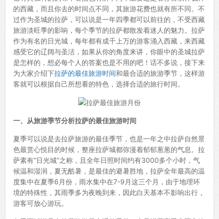
的西藏，而且你去的时间点不同，其旅游花费也就有所不同。不
过作为圣城的拉萨，可以说是一年四季都可以前往的，不受西藏
旅游淡旺季的影响，每个季节的拉萨都散发着迷人的魅力。拉萨
作为有名的日光城，每年都有成千上万的游客涌入西藏，来西藏
感受它的辽阔与圣洁，如果从你的角度来讲，你眼中的圣城拉萨
是怎样的，想必每个人的答案也是不用的吧！话不多说，接下来
为大家介绍下
拉萨的最佳旅游时间
和最合适的旅游季节，这样游
客就可以根据自己所想看的特色，选择合适的旅行时间。
一、从旅游季节分析拉萨的最佳旅游时间
夏季可以说是去拉萨旅游的最佳季节，也是一年之中拉萨自然景
色最赏心悦目的时候，整座拉萨城都弥漫着郁郁葱葱的气息。拉
萨素有“日光城”之称，且全年日照时间约有3000多个小时，气
候温和湿润，夏无酷暑，是最佳的避暑胜地，拉萨全年最高的温
度集中在夏季6月份，雨水集中在7-9月这三个月，由于地理环
境的特殊性，其雨季多为夜晚到来，因此白天基本不影响出行，
游客可放心游玩。