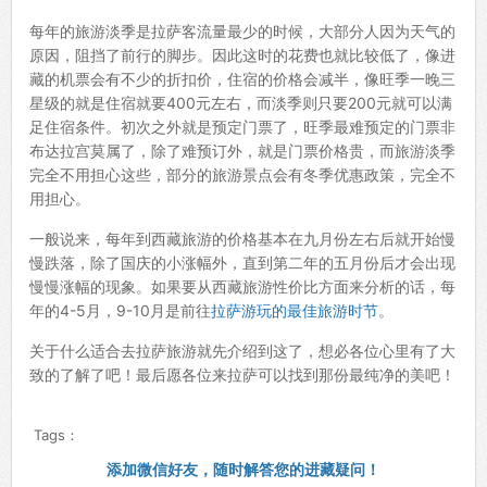
每年的旅游淡季是拉萨客流量最少的时候，大部分人因为天气的
原因，阻挡了前行的脚步。因此这时的花费也就比较低了，像进
藏的机票会有不少的折扣价，住宿的价格会减半，像旺季一晚三
星级的就是住宿就要400元左右，而淡季则只要200元就可以满
足住宿条件。初次之外就是预定门票了，旺季最难预定的门票非
布达拉宫莫属了，除了难预订外，就是门票价格贵，而旅游淡季
完全不用担心这些，部分的旅游景点会有冬季优惠政策，完全不
用担心。
一般说来，每年到西藏旅游的价格基本在九月份左右后就开始慢
慢跌落，除了国庆的小涨幅外，直到第二年的五月份后才会出现
慢慢涨幅的现象。如果要从西藏旅游性价比方面来分析的话，每
年的4-5月，9-10月是前往
拉萨游玩的最佳旅游时节
。
关于什么适合去拉萨旅游就先介绍到这了，想必各位心里有了大
致的了解了吧！最后愿各位来拉萨可以找到那份最纯净的美吧！
Tags：
添加微信好友，随时解答您的进藏疑问！