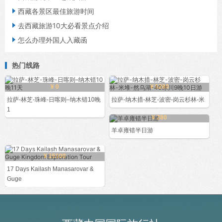

西藏各景区最佳旅游时间

去西藏旅游10大必看景点介绍

怎么办理外国人入藏函
热门线路
¥ 0
¥ 5280
拉萨-林芝-珠峰-日喀则–纳木错10晚
拉萨-纳木措-林芝-波密-岗云杉林-米
1
¥ 280
羊卓雍错半日游
¥ 15100
17 Days Kailash Manasarovar &
Guge