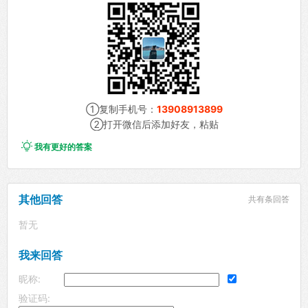
①复制手机号：
13908913899
②打开微信后添加好友，粘贴

我有更好的答案
其他回答
共有
条回答
暂无
我来回答
昵称:
验证码: