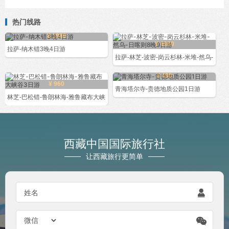
热门线路
¥ 1080
¥ 4980
拉萨-纳木错3晚4日游
拉萨-林芝-波密-岗云杉林-米堆-然乌-
¥ 490
¥ 960
青海塔尔寺-贵德地质公园1日游
林芝-巴松错-鲁朗林海-雅鲁藏布大峡
西藏中国国际旅行社
让西藏旅行更简单

姓名
