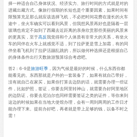
择一种适合自己身体状况、经济实力、旅行时间的方式就是对的
进藏出藏方式。像旅行假期的长短也是个重要因素，如果时间有
限预算充足那么就应该选择飞机，不必把时间花费在漫长的火车
途中，坐火车确实可以看到风景，但我想风景再好也是隔着一层
玻璃也肯定不如到了西藏去近距离的亲身欣赏那些美丽的风景来
的更真实，至于
高反
我觉得和个人体质有非常大的关系，有坐火
车的同伴在火车上就感觉不适，到了拉萨更是雪上加霜，有的同
伴坐着飞机到了拉萨活蹦乱跳的，所以做何种选择还是根据自己
的身体条件出行天数旅游预算综合考虑吧。
答2：6-9是
旅游旺季
，因为气候是最好的时候，什么东西你都
能看见的。东西那就是户外的一套装备了，如果有就自己带好，
没有就自己在家买，如果你打算去边防的话，就需要办理一些证
件，比如护照，签证，你要去阿里转神山，就需要办好阿里地区
的边防证，你要去尼泊尔也同样需要签证之类的证件，等你来到
这边的时候如果在当地大使馆办理，会有一周到两周的工作日才
能办理下来。提前办好吧，再者就是带上足够的钱，以备不时之
需！