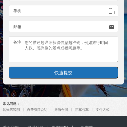

手机

邮箱
备注
常见问题：
购物店说明
自费项目说明
旅游合同
租车包车
支付方式