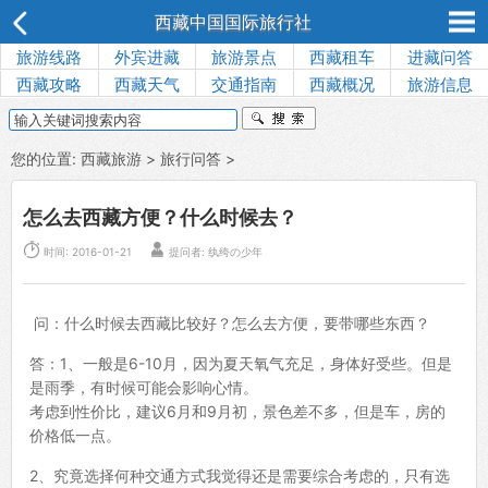
西藏中国国际旅行社
旅游线路
外宾进藏
旅游景点
西藏租车
进藏问答
西藏攻略
西藏天气
交通指南
西藏概况
旅游信息
您的位置:
西藏旅游
>
旅行问答
>
怎么去西藏方便？什么时候去？


时间: 2016-01-21
提问者: 纨绔の少年
问：什么时候去西藏比较好？怎么去方便，要带哪些东西？
答：1、一般是6-10月，因为夏天氧气充足，身体好受些。但是
是雨季，有时候可能会影响心情。
考虑到性价比，建议6月和9月初，景色差不多，但是车，房的
价格低一点。
2、究竟选择何种交通方式我觉得还是需要综合考虑的，只有选