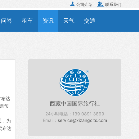


公司介绍
联系我们
问答
租车
资讯
天气
交通
对布达
西藏中国国际旅行社
票预
24小时电话：139 0891 3899
Email：
service@xizangcits.com
悉，为
卖布达