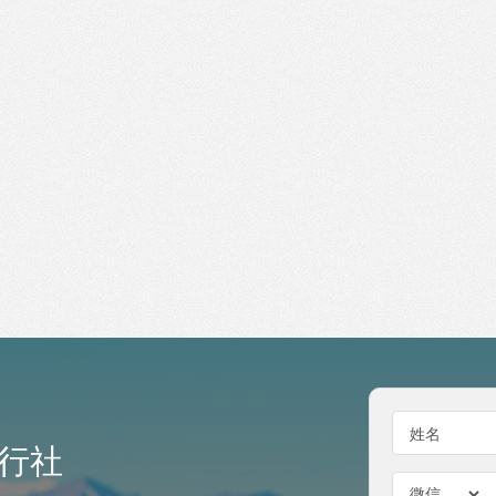
姓名
行社