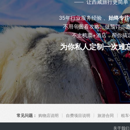
让西藏旅行更简单
35年行业服务经验 、
始终专注
不用辛苦看攻略、做预订、
不止机票+酒店，帮你搞
为你私人定制一次难
常见问题：
购物店说明
自费项目说明
旅游合同
租车
关于我们