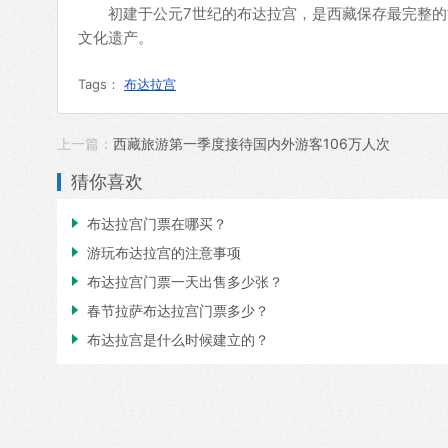
初建于公元7世纪的布达拉宫，是西藏保存最完整的古
文化遗产。
Tags：
布达拉宫
上一篇：
西藏旅游第一季度接待国内外游客106万人次
猜你喜欢

布达拉宫门票在哪买？

游玩布达拉宫的注意事项

布达拉宫门票一天出售多少张？

春节拉萨布达拉宫门票多少？

布达拉宫是什么时候建立的？