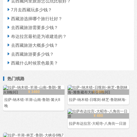

去西藏阿里旅游怎么玩比较好？

7月去西藏玩多少钱？

西藏游选择哪个旅行社好？

去西藏旅游需要多少钱？

布达拉宫最初是为谁建造的？

去西藏旅游大概多少钱？

去西藏旅游要多少钱？

西藏什么时候景色最美？
热门线路
¥ 3460
¥ 3860
拉萨-纳木错-羊湖-山南-鲁朗-篝火8
拉萨-纳木错-日喀则-林芝-鲁朗林海-
晚
¥ 480
拉萨布达拉宫-大昭寺-八角街一日游