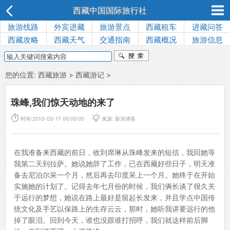
西藏中国国际旅行社
旅游线路
外宾进藏
旅游景点
西藏租车
进藏问答
西藏攻略
西藏天气
交通指南
西藏概况
旅游信息
您的位置:
西藏旅游
>
西藏游记
>
珠峰,我们惊天动地的来了


时间:2010-03-17 00:00:00
来源: 新浪博客
在我准备来西藏的前日，收到席琳从珠峰发来的短信，我回她等
我第二天到拉萨。她说她辞了工作，已在西藏好些日子，明天准
备去尼泊尔呆一个月，然后再去印度呆上一个月。她终于在开始
实施她的计划了。记得去年七月份的时候，我们俩长谈了很久关
于远行的梦想，她说在路上最好是留起长发来，并且学点中国传
统文化及手艺以保路上的生存云云，那时，她听我讲要远行的他
掉了眼泪。回到今天，谁也没跟谁打招呼，我们就这样前后脚