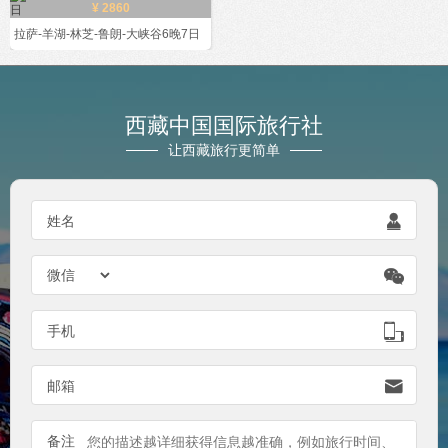
¥ 2860
拉萨-羊湖-林芝-鲁朗-大峡谷6晚7日
西藏中国国际旅行社
让西藏旅行更简单

姓名


手机

邮箱
备注