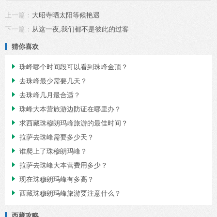
上一篇：
大昭寺晒太阳等候艳遇
下一篇：
从这一夜,我们都不是彼此的过客
猜你喜欢

珠峰哪个时间段可以看到珠峰金顶？

去珠峰最少需要几天？

去珠峰几月最合适？

珠峰大本营旅游边防证在哪里办？

求西藏珠穆朗玛峰旅游的最佳时间？

拉萨去珠峰需要多少天？

谁爬上了珠穆朗玛峰？

拉萨去珠峰大本营费用多少？

现在珠穆朗玛峰有多高？

西藏珠穆朗玛峰旅游要注意什么？
西藏攻略