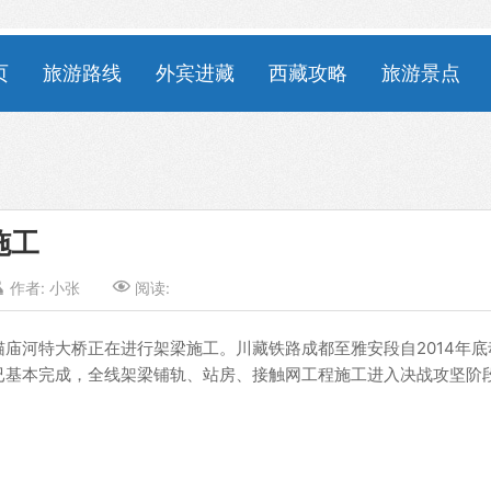
页
旅游路线
外宾进藏
西藏攻略
旅游景点
施工

作者:
小张

阅读:
猫庙河特大桥正在进行架梁施工。川藏铁路成都至雅安段自2014年底
已基本完成，全线架梁铺轨、站房、接触网工程施工进入决战攻坚阶