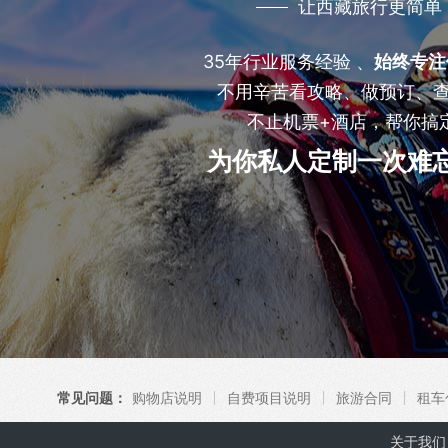
让西藏旅行更简单
35年行业服务经验 、
始终专注
不用辛苦看攻略、做预订、
不止机票+酒店，帮你搞
为你私人定制一次难
常见问题：
购物店说明
自费项目说明
旅游合同
租车
关于我们